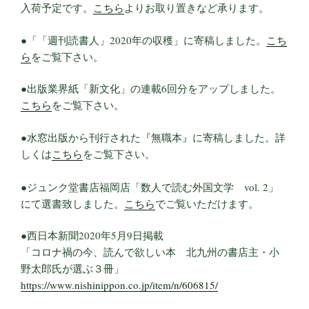
入荷予定です。
こちら
よりお取り置きなど承ります。
●「「週刊読書人」2020年の収穫」に寄稿しました。
こち
ら
をご覧下さい。
●出版業界紙「新文化」の連載6回分をアップしました。
こちら
をご覧下さい。
●水窓出版から刊行された『無職本』に寄稿しました。詳
しくは
こちら
をご覧下さい。
●ジュンク堂書店福岡店「数人で読む外国文学 vol. 2」
にて選書致しました。
こちら
でご覧いただけます。
●西日本新聞2020年5月9日掲載
「コロナ禍の今、読んで欲しい本 北九州の書店主・小
野太郎氏が選ぶ３冊」
https://www.nishinippon.co.jp/item/n/606815/