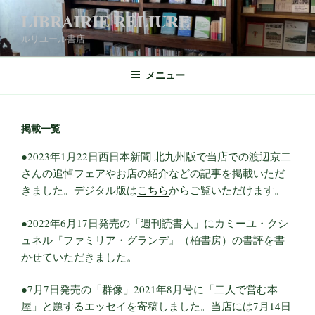
コ
LIBRAIRIE RELIURE
ン
ルリユール書店
テ
ン
ツ
メニュー
へ
ス
キ
掲載一覧
ッ
●2023年1月22日西日本新聞 北九州版で当店での渡辺京二
プ
さんの追悼フェアやお店の紹介などの記事を掲載いただ
きました。デジタル版は
こちら
からご覧いただけます。
●2022年6月17日発売の「週刊読書人」にカミーユ・クシ
ュネル『ファミリア・グランデ』（柏書房）の書評を書
かせていただきました。
●7月7日発売の「群像」2021年8月号に「二人で営む本
屋」と題するエッセイを寄稿しました。当店には7月14日