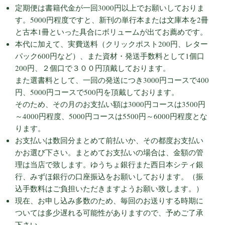
定期便は書籍代金が一回3000円以上でお願いしておりま
す。5000円程度ですと、新刊の単行本または文庫本を2冊
と古本1冊といった具合にボリュームが出てお薦めです。
本代に加えて、実費送料（クリックポスト200円、レター
パック600円など）、また資材・発送手数料として1個口
200円、２個口で３００円頂戴しております。
また選書料として、一回の発送につき3000円コースで400
円、5000円コースで500円を頂戴しております。
そのため、その月のお支払い額は3000円コースは3500円
～4000円程度、5000円コースは5500円～6000円程度とな
ります。
お支払いは数回分まとめて前払いか、その都度お支払い
かお選び下さい。まとめてお支払いの場合は、金額の管
理は当店で致します。ゆうちょ銀行また西日本シティ銀
行、みずほ銀行の口座振込をお願いしております。（振
込手数料はご負担いただきますようお願い致します。）
現在、お申し込み多数のため、毎回のお送りする時期に
ついては多少遅れる可能性がありますので、予めご了承
下さい。