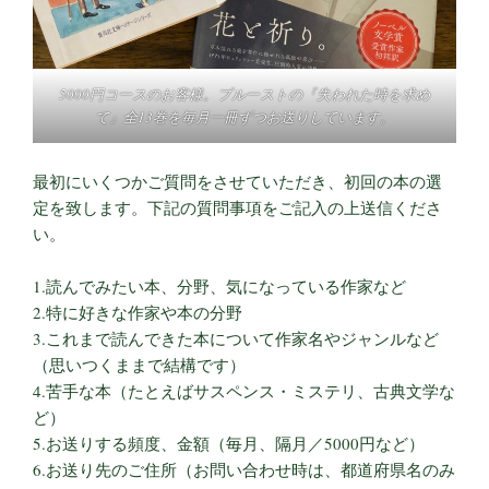
5000円コースのお客様。プルーストの『失われた時を求め
て』全13巻を毎月一冊ずつお送りしています。
最初にいくつかご質問をさせていただき、初回の本の選
定を致します。下記の質問事項をご記入の上送信くださ
い。
1.読んでみたい本、分野、気になっている作家など
2.特に好きな作家や本の分野
3.これまで読んできた本について作家名やジャンルなど
（思いつくままで結構です）
4.苦手な本（たとえばサスペンス・ミステリ、古典文学な
ど）
5.お送りする頻度、金額（毎月、隔月／5000円など）
6.お送り先のご住所（お問い合わせ時は、都道府県名のみ