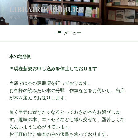
コ
LIBRAIRIE RELIURE
ン
ルリユール書店
テ
ン
ツ
メニュー
へ
ス
キ
本の定期便
ッ
＊現在新規お申し込みを休止しております
プ
当店では本の定期便を行っております。
お客様の読みたい本の分野、作家などをお伺いし、当店
が本を選んでお送りします。
長く手元に置きたくなるとっておきの本をお選びしま
す。趣味の本、エッセイなども織り交ぜて、堅苦しくな
らないように心がけています。
お子様向けに絵本のみの選書も承っております。