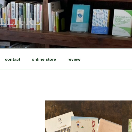
RELIURE
contact
online store
review