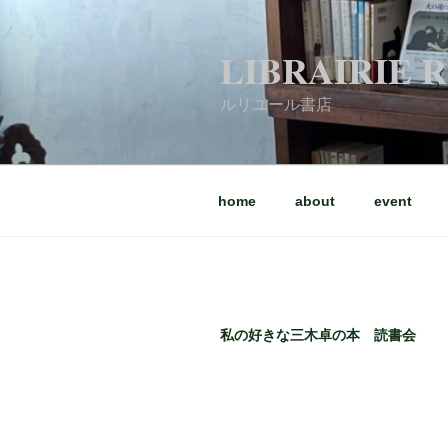
コ
ン
LIBRAIRIE 
テ
ン
ルリユール書店
ツ
へ
ス
キ
home
about
event
ッ
プ
私の好きな三木卓の本 読書会