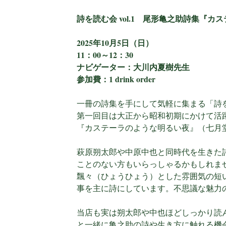
詩を読む会 vol.1 尾形亀之助詩集『
2025年10月5日（日）
11：00～12：30
ナビゲーター：大川内夏樹先生
参加費：1 drink order
一冊の詩集を手にして気軽に集まる「詩
第一回目は大正から昭和初期にかけて活
『カステーラのような明るい夜』（七月
萩原朔太郎や中原中也と同時代を生きた
ことのない方もいらっしゃるかもしれま
飄々（ひょうひょう）とした雰囲気の短
事を主に詩にしています。不思議な魅力
当店も実は朔太郎や中也ほどしっかり読
と一緒に亀之助の詩や生き方に触れる機