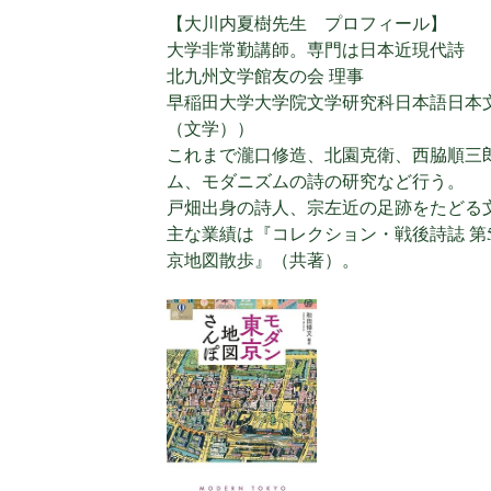
【大川内夏樹先生 プロフィール】
大学非常勤講師。専門は日本近現代詩
北九州文学館友の会 理事
早稲田大学大学院文学研究科日本語日本
（文学））
これまで瀧口修造、北園克衛、西脇順三
ム、モダニズムの詩の研究など行う。
戸畑出身の詩人、宗左近の足跡をたどる
主な業績は『コレクション・戦後詩誌 第
京地図散歩』（共著）。