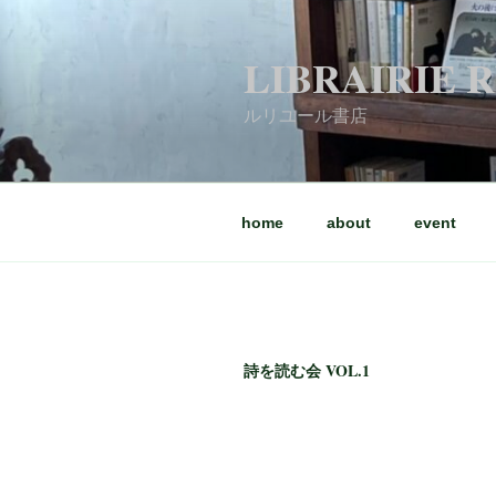
コ
ン
LIBRAIRIE 
テ
ン
ルリユール書店
ツ
へ
ス
キ
home
about
event
ッ
プ
詩を読む会 VOL.1