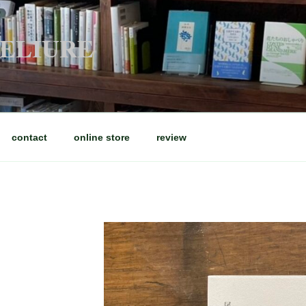
RELIURE
contact
online store
review